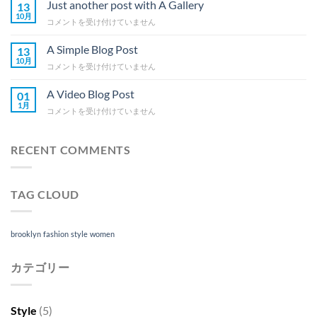
Flatsome
Just another post with A Gallery
源
13
は
10月
エ
Just
コメントを受け付けていません
ネ
another
ル
post
A Simple Blog Post
13
ギ
with
10月
ー
A
コメントを受け付けていません
A
庁
Simple
Gallery
長
Blog
A Video Blog Post
は
01
官
Post
1月
A
コメントを受け付けていません
賞
は
Video
を
Blog
受
Post
RECENT COMMENTS
賞
は
し
ま
し
TAG CLOUD
た
は
brooklyn
fashion
style
women
カテゴリー
Style
(5)