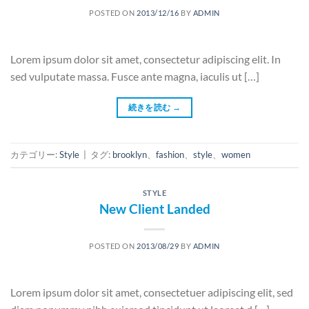
POSTED ON
2013/12/16
BY
ADMIN
Lorem ipsum dolor sit amet, consectetur adipiscing elit. In
sed vulputate massa. Fusce ante magna, iaculis ut […]
続きを読む
→
カテゴリー:
Style
|
タグ:
brooklyn
、
fashion
、
style
、
women
STYLE
New Client Landed
POSTED ON
2013/08/29
BY
ADMIN
Lorem ipsum dolor sit amet, consectetuer adipiscing elit, sed