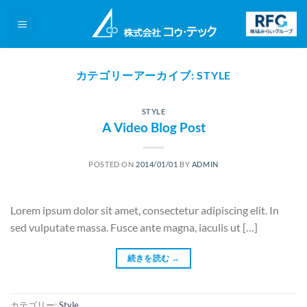
Skip
to
content
カテゴリーアーカイブ:
STYLE
STYLE
A Video Blog Post
POSTED ON
2014/01/01
BY
ADMIN
Lorem ipsum dolor sit amet, consectetur adipiscing elit. In
sed vulputate massa. Fusce ante magna, iaculis ut […]
続きを読む
→
カテゴリー:
Style