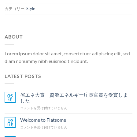
カテゴリー:
Style
ABOUT
Lorem ipsum dolor sit amet, consectetuer adipiscing elit, sed
diam nonummy nibh euismod tincidunt.
LATEST POSTS
省エネ大賞 資源エネルギー庁長官賞を受賞しま
05
4月
した
省
コメントを受け付けていません
エ
ネ
Welcome to Flatsome
19
大
11月
Welcome
コメントを受け付けていません
賞
to
資