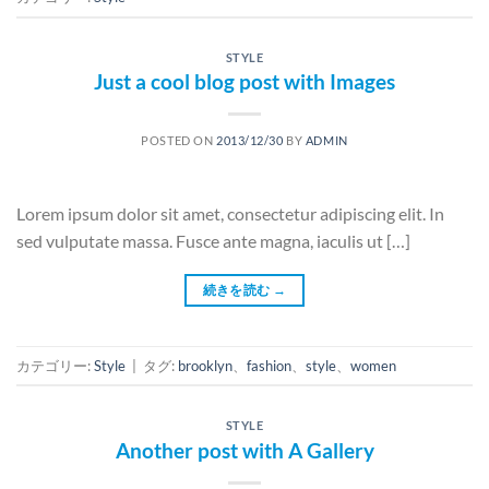
STYLE
Just a cool blog post with Images
POSTED ON
2013/12/30
BY
ADMIN
Lorem ipsum dolor sit amet, consectetur adipiscing elit. In
sed vulputate massa. Fusce ante magna, iaculis ut […]
続きを読む
→
カテゴリー:
Style
|
タグ:
brooklyn
、
fashion
、
style
、
women
STYLE
Another post with A Gallery