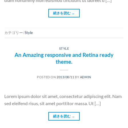
diam nonummy nibh euismod tincidunt ut laoreet d […]
続きを読む
→
カテゴリー:
Style
STYLE
An Amazing responsive and Retina ready
theme.
POSTED ON
2013/08/11
BY
ADMIN
Lorem ipsum dolor sit amet, consectetur adipiscing elit. Nam
sed eleifend risus, sit amet porttitor massa. Ut […]
続きを読む
→