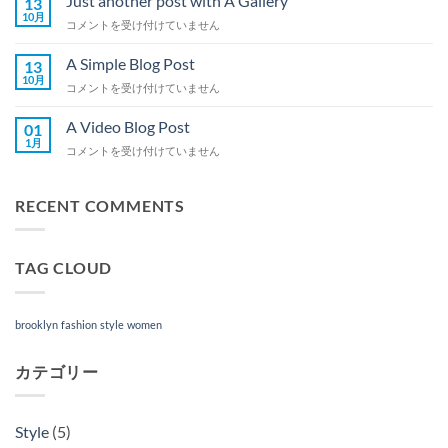
Just another post with A Gallery
13
は
10月
エ
Just
コメントを受け付けていません
ネ
another
ル
post
A Simple Blog Post
13
ギ
with
10月
ー
A
コメントを受け付けていません
A
庁
Simple
Gallery
長
Blog
A Video Blog Post
は
01
官
Post
1月
A
コメントを受け付けていません
賞
は
Video
を
Blog
受
Post
RECENT COMMENTS
賞
は
し
ま
し
TAG CLOUD
た
は
brooklyn
fashion
style
women
カテゴリー
Style
(5)