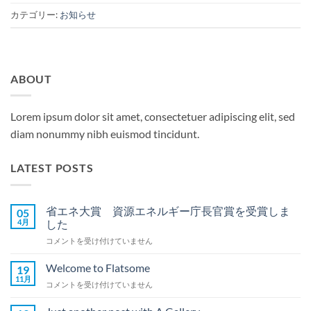
カテゴリー:
お知らせ
ABOUT
Lorem ipsum dolor sit amet, consectetuer adipiscing elit, sed
diam nonummy nibh euismod tincidunt.
LATEST POSTS
省エネ大賞 資源エネルギー庁長官賞を受賞しま
05
4月
した
省
コメントを受け付けていません
エ
ネ
Welcome to Flatsome
19
大
11月
Welcome
コメントを受け付けていません
賞
to
資
Flatsome
源